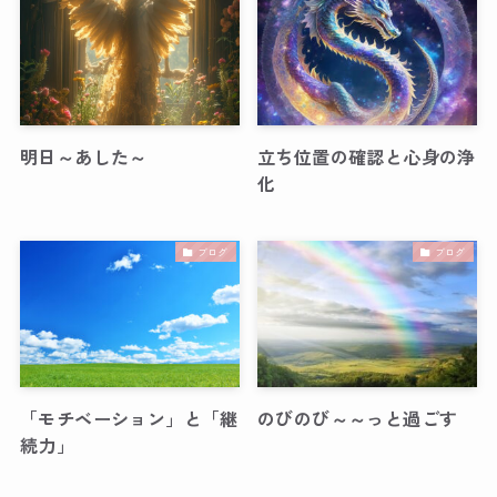
明日～あした～
立ち位置の確認と心身の浄
化
ブログ
ブログ
「モチベーション」と「継
のびのび～～っと過ごす
続力」